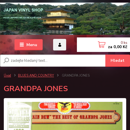
0
ks
Menu
za
0,00 Kč
Hledat
Úvod
BLUES AND COUNTRY
GRANDPA JONES
GRANDPA JONES