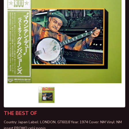
THE BEST OF
Country: Japan Label: LONDON, GT6018 Year: 1974 Cover: NM Vinyl: NM
insert PROMO
celý popis