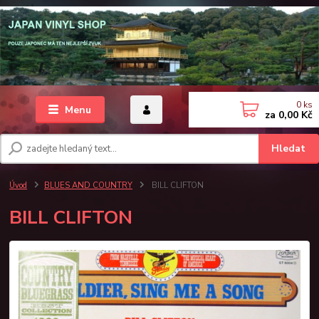
0
ks
Menu
za
0,00 Kč
Hledat
Úvod
BLUES AND COUNTRY
BILL CLIFTON
BILL CLIFTON