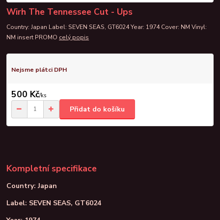
Wirh The Tennessee Cut - Ups
Country: Japan Label: SEVEN SEAS, GT6024 Year: 1974 Cover: NM Vinyl:
NM insert PROMO
celý popis
Nejsme plátci DPH
500 Kč
/
ks
Přidat do košíku
Kompletní specifikace
Country: Japan
Label: SEVEN SEAS, GT6024