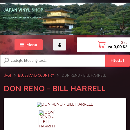
0
ks
Menu
za
0,00 Kč
Hledat
Úvod
BLUES AND COUNTRY
DON RENO - BILL HARRELL
DON RENO - BILL HARRELL