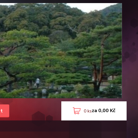
za
0,00 Kč
t
0
ks