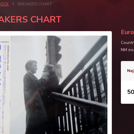
ROCK
BREAKERS CHART
AKERS CHART
Eur
Countr
NM ins
Nej
50