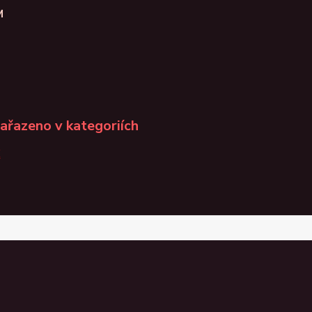
M
zařazeno v kategoriích
K