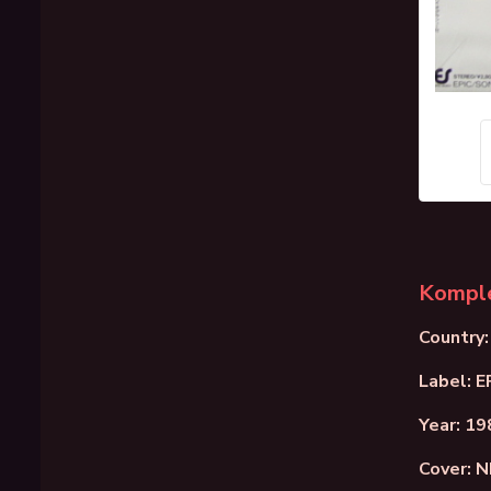
Komple
Country:
Label: E
Year: 19
Cover: 