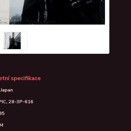
tní specifikace
 Japan
PIC, 28-3P-616
85
NM