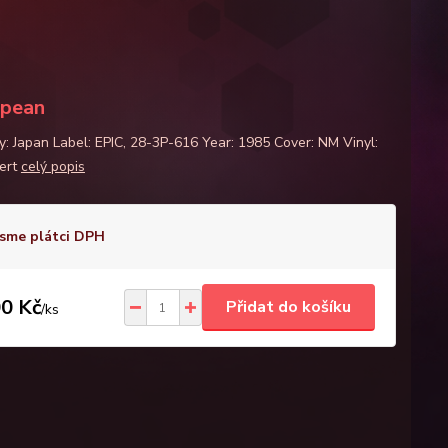
opean
y: Japan Label: EPIC, 28-3P-616 Year: 1985 Cover: NM Vinyl:
ert
celý popis
sme plátci DPH
0 Kč
Přidat do košíku
/
ks