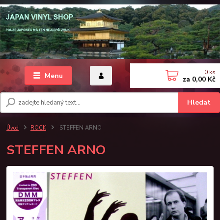
0
ks
Menu
za
0,00 Kč
Hledat
Úvod
ROCK
STEFFEN ARNO
STEFFEN ARNO