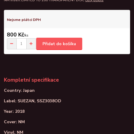
NM insert LIMITED TO 200 TRANSPARENT DISC
celý popis
Nejsme plátci DPH
800 Kč
/
ks
Přidat do košíku
Kompletní specifikace
Country: Japan
Label: SUEZAN, SSZ3038OD
Year: 2018
Cover: NM
Vinyl: NM