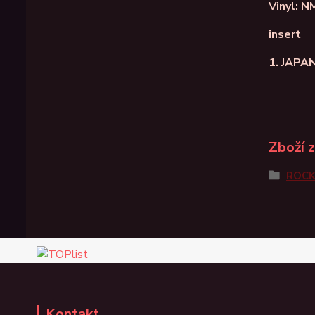
Vinyl: N
insert
1. JAPA
Zboží 
ROC
Kontakt