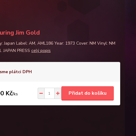
uring Jim Gold
y: Japan Label: AM, AML186 Year: 1973 Cover: NM Vinyl: NM
 1. JAPAN PRESS
celý popis
sme plátci DPH
0 Kč
Přidat do košíku
/
ks