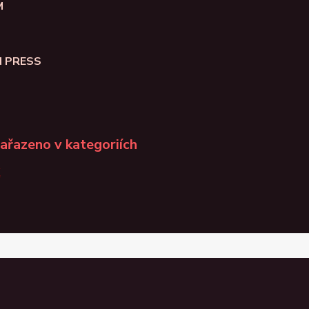
M
N PRESS
zařazeno v kategoriích
K