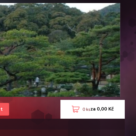
za
0,00 Kč
t
0
ks