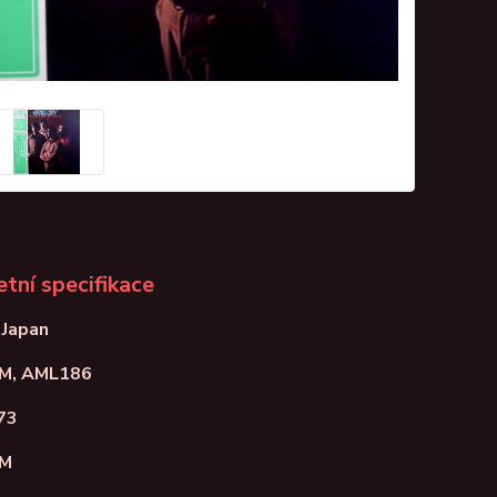
tní specifikace
 Japan
AM, AML186
73
NM