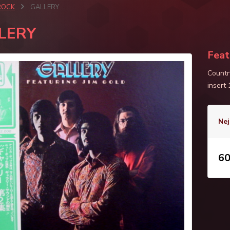
ROCK
GALLERY
LERY
Feat
Countr
insert
Nej
60