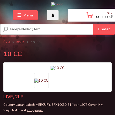
0
ks
Menu
za
0,00 Kč
Hledat
Úvod
ROCK
10 CC
10 CC
LIVE, 2LP
Country: Japan Label: MERCURY, SFX10030-31 Year: 1977 Cover: NM
Vinyl: NM insert
celý popis