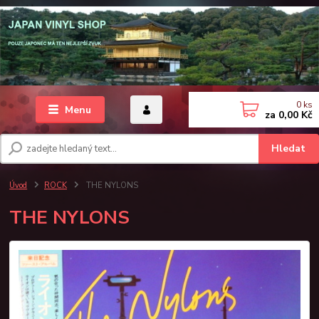
0
ks
Menu
za
0,00 Kč
Hledat
Úvod
ROCK
THE NYLONS
THE NYLONS