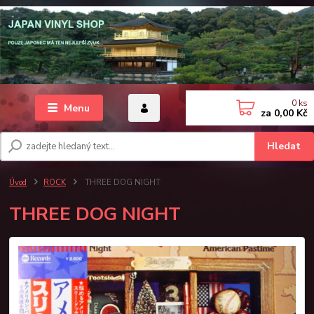
0
ks
Menu
za
0,00 Kč
Hledat
Úvod
ROCK
THREE DOG NIGHT
THREE DOG NIGHT