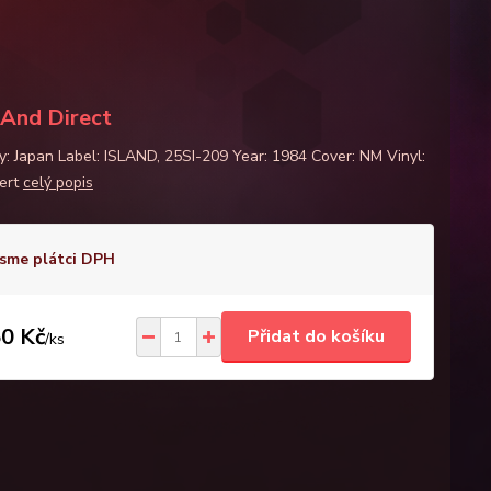
 And Direct
y: Japan Label: ISLAND, 25SI-209 Year: 1984 Cover: NM Vinyl:
ert
celý popis
sme plátci DPH
0 Kč
Přidat do košíku
/
ks