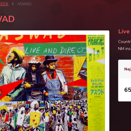
ROCK
ASWAD
WAD
Live
Countr
NM ins
Nej
65