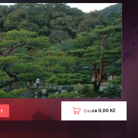
za
0,00 Kč
t
0
ks