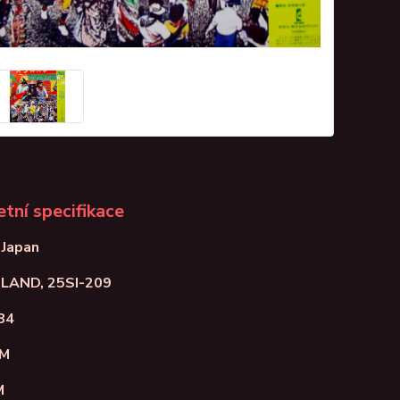
tní specifikace
 Japan
ISLAND, 25SI-209
84
NM
M