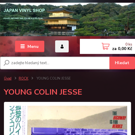
0
ks
Menu
za
0,00 Kč
Hledat
Úvod
ROCK
YOUNG COLIN JESSE
YOUNG COLIN JESSE