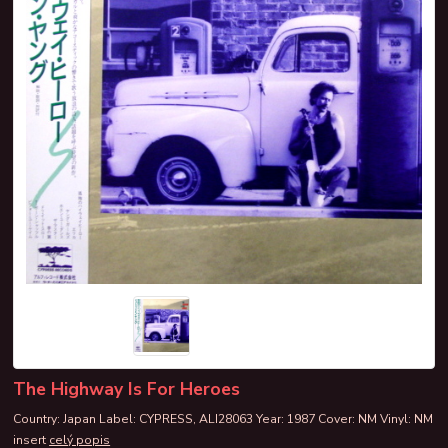
The Highway Is For Heroes
Country: Japan Label: CYPRESS, ALI28063 Year: 1987 Cover: NM Vinyl: NM
insert
celý popis