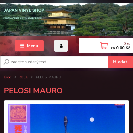
0
ks
Menu
za
0,00 Kč
Hledat
Úvod
ROCK
PELOSI MAURO
PELOSI MAURO