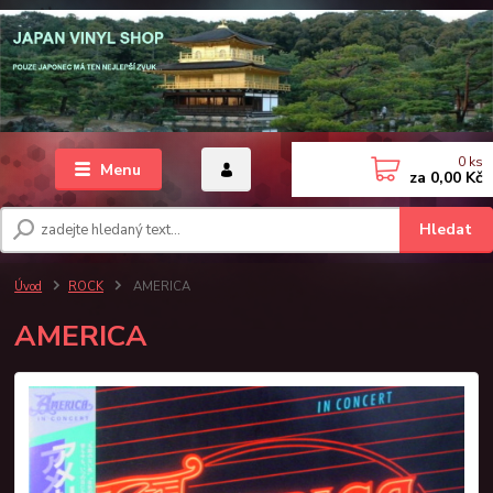
0
ks
Menu
za
0,00 Kč
Hledat
Úvod
ROCK
AMERICA
AMERICA