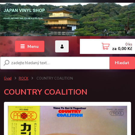
0
ks
Menu
za
0,00 Kč
Hledat
Úvod
ROCK
COUNTRY COALITION
COUNTRY COALITION