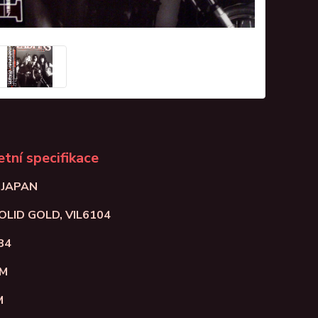
tní specifikace
: JAPAN
SOLID GOLD, VIL6104
84
NM
M