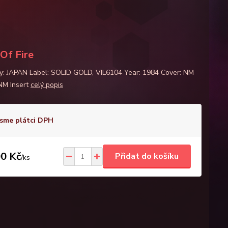
 Of Fire
y: JAPAN Label: SOLID GOLD, VIL6104 Year: 1984 Cover: NM
 NM Insert
celý popis
sme plátci DPH
0 Kč
Přidat do košíku
/
ks