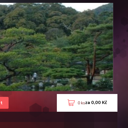
za
0,00 Kč
t
0
ks