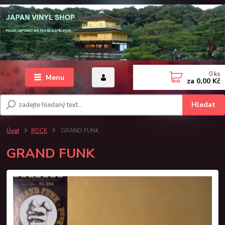
0
ks
Menu
za
0,00 Kč
Hledat
Úvod
ROCK
GRAND FUNK
GRAND FUNK