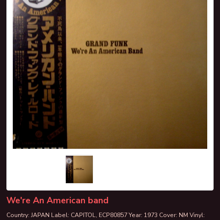
We're An American band
Country: JAPAN Label: CAPITOL, ECP80857 Year: 1973 Cover: NM Vinyl: