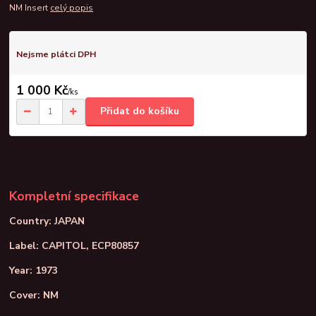
NM Insert
celý popis
Nejsme plátci DPH
1 000 Kč
/
ks
Přidat do košíku
Kompletní specifikace
Country: JAPAN
Label: CAPITOL, ECP80857
Year: 1973
Cover: NM