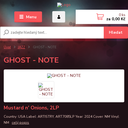
0
ks
Menu
za
0,00 Kč
Hledat
Úvod
JAZZ
GHOST - NOTE
GHOST - NOTE
Mustard n' Onions, 2LP
Country: USA Label: ARTISTRY, ART7085LP Year: 2024 Cover: NM Vinyl:
NM
celý popis