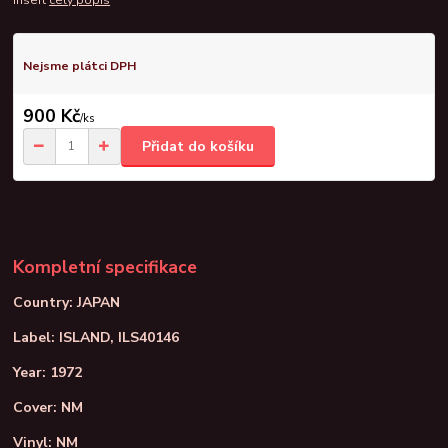
Nejsme plátci DPH
900 Kč
/
ks
Přidat do košíku
Kompletní specifikace
Country: JAPAN
Label: ISLAND, ILS40146
Year: 1972
Cover: NM
Vinyl: NM