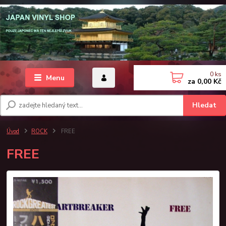
0
ks
Menu
za
0,00 Kč
Hledat
Úvod
ROCK
FREE
FREE