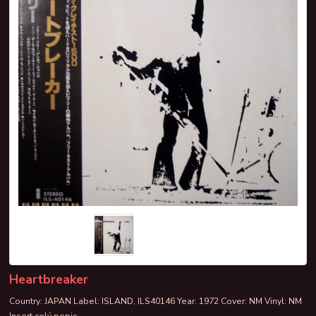
Heartbreaker
Country: JAPAN Label: ISLAND, ILS40146 Year: 1972 Cover: NM Vinyl: NM
Insert
celý popis