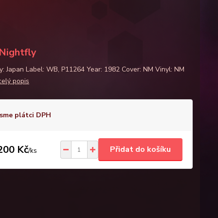
Nightfly
y: Japan Label: WB, P11264 Year: 1982 Cover: NM Vinyl: NM
celý popis
sme plátci DPH
200 Kč
Přidat do košíku
/
ks