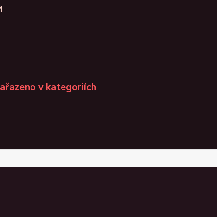
M
zařazeno v kategoriích
K