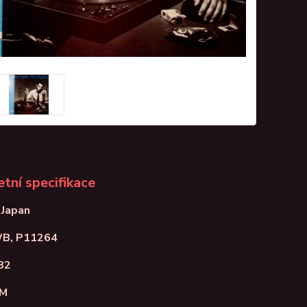
tní specifikace
 Japan
WB, P11264
82
NM