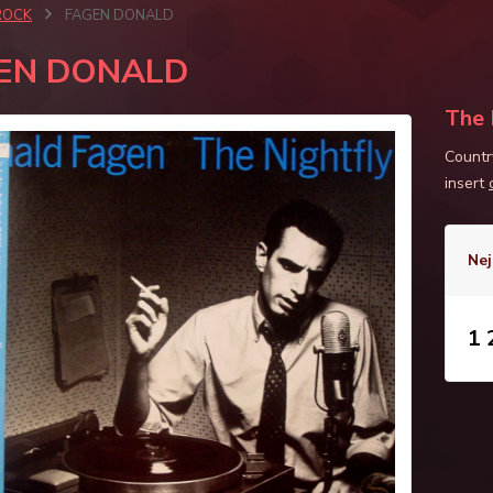
ROCK
FAGEN DONALD
EN DONALD
The 
Countr
insert
Nej
1 