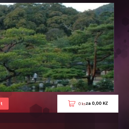
za
0,00 Kč
t
0
ks