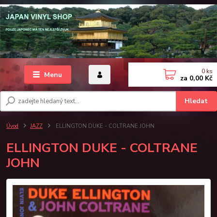
0
ks
Menu
za
0,00 Kč
Hledat
Úvod
JAZZ
ELLINGTON DUKE - COLTRANE JOHN
ELLINGTON DUKE - COLTRANE
JOHN