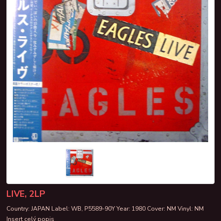
LIVE, 2LP
Country: JAPAN Label: WB, P5589-90Y Year: 1980 Cover: NM Vinyl: NM
Insert
celý popis