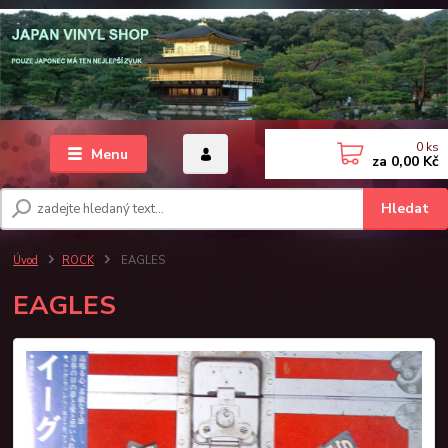
0
ks
Menu
za
0,00 Kč
Hledat
Úvod
ROCK
EAGLES
EAGLES