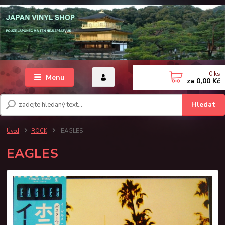
0
ks
Menu
za
0,00 Kč
Hledat
Úvod
ROCK
EAGLES
EAGLES