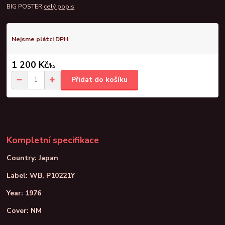
BIG POSTER
celý popis
Nejsme plátci DPH
1 200 Kč
/
ks
Přidat do košíku
Kompletní specifikace
Country: Japan
Label: WB, P10221Y
Year: 1976
Cover: NM