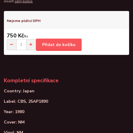
insert
celý popis
Nejsme plátci DPH
750 Kč
/
ks
Přidat do košíku
Kompletní specifikace
Country: Japan
Label: CBS, 25AP1890
Year: 1980
Cover: NM
Vinyl: NM