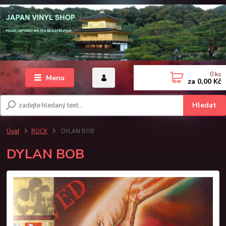
0
ks
Menu
za
0,00 Kč
Hledat
Úvod
ROCK
DYLAN BOB
DYLAN BOB