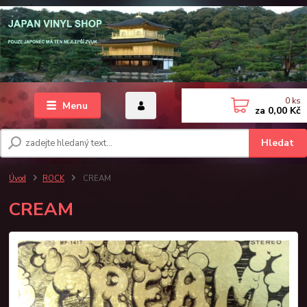
0
ks
Menu
za
0,00 Kč
Hledat
Úvod
ROCK
CREAM
CREAM