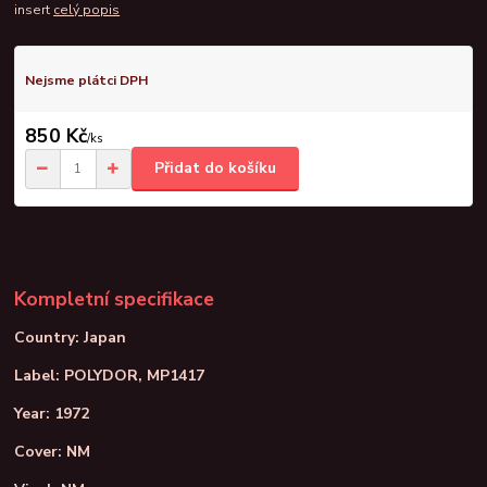
insert
celý popis
Nejsme plátci DPH
850 Kč
/
ks
Přidat do košíku
Kompletní specifikace
Country: Japan
Label: POLYDOR, MP1417
Year: 1972
Cover: NM