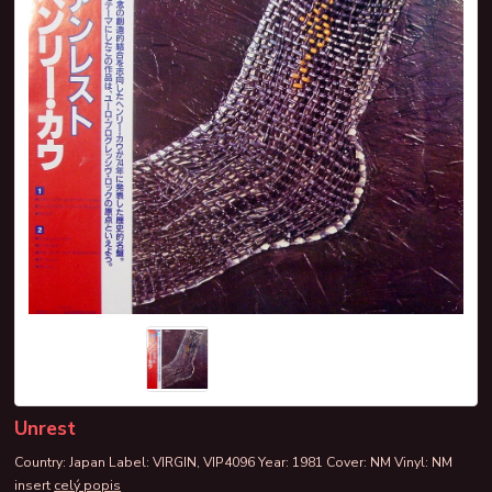
Unrest
Country: Japan Label: VIRGIN, VIP4096 Year: 1981 Cover: NM Vinyl: NM
insert
celý popis