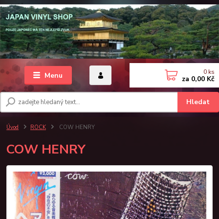
0
ks
Menu
za
0,00 Kč
Hledat
Úvod
ROCK
COW HENRY
COW HENRY