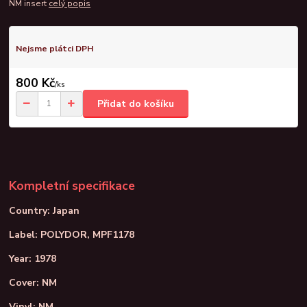
NM insert
celý popis
Nejsme plátci DPH
800 Kč
/
ks
Přidat do košíku
Kompletní specifikace
Country: Japan
Label: POLYDOR, MPF1178
Year: 1978
Cover: NM
Vinyl: NM