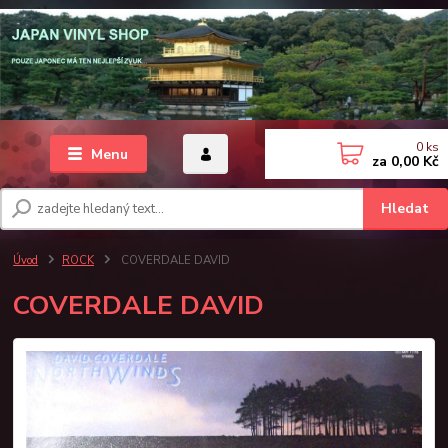
0
ks
Menu
za
0,00 Kč
Hledat
Úvod
ROCK
COVERDALE DAVID
COVERDALE DAVID