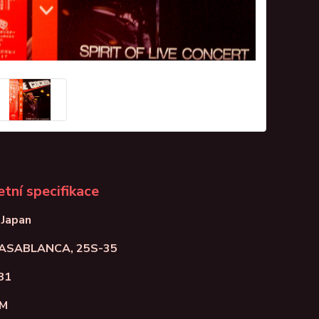
tní specifikace
 Japan
CASABLANCA, 25S-35
81
NM