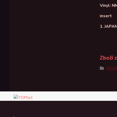
Vinyl: N
insert
1. JAPA
Zboží 
ROC