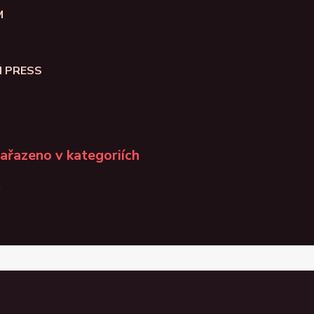
M
N PRESS
zařazeno v kategoriích
K