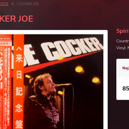
ROCK
COCKER JOE
KER JOE
Spir
Countr
Vinyl:
Nej
85