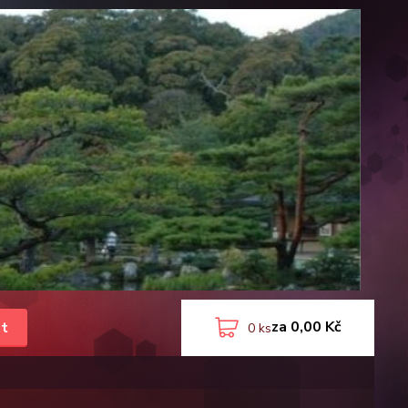
za
0,00 Kč
t
0
ks