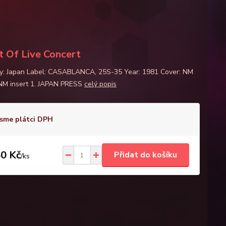
it Of Live Concert
y: Japan Label: CASABLANCA, 25S-35 Year: 1981 Cover: NM
 NM insert 1. JAPAN PRESS
celý popis
sme plátci DPH
0 Kč
Přidat do košíku
/
ks