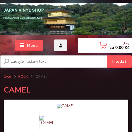
0
ks
Menu
za
0,00 Kč
Hledat
Úvod
ROCK
CAMEL
CAMEL