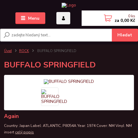
0
ks
Menu
za
0,00 Kč
Hledat
Úvod
ROCK
BUFFALO SPRINGFIELD
BUFFALO SPRINGFIELD
Again
Country: Japan Label: ATLANTIC, P8054A Year: 1974 Cover: NM Vinyl: NM
insert
celý popis