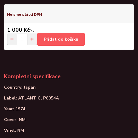
Nejsme plátci DPH
1 000 Kč
/
ks
Přidat do košíku
Kompletní specifikace
Country: Japan
Label: ATLANTIC, P8054A
Year: 1974
Cover: NM
Vinyl: NM