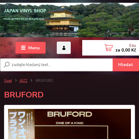
0
ks
Menu
za
0,00 Kč
Hledat
Úvod
JAZZ
BRUFORD
BRUFORD