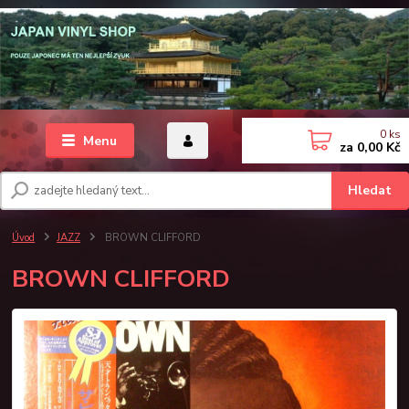
0
ks
Menu
za
0,00 Kč
Hledat
Úvod
JAZZ
BROWN CLIFFORD
BROWN CLIFFORD