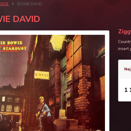
ROCK
BOWIE DAVID
IE DAVID
Zigg
Countr
insert
Nej
1 