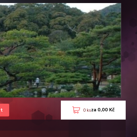
za
0,00 Kč
t
0
ks