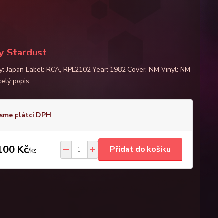
y Stardust
y: Japan Label: RCA, RPL2102 Year: 1982 Cover: NM Vinyl: NM
celý popis
sme plátci DPH
100 Kč
Přidat do košíku
/
ks