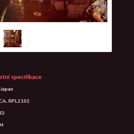
tní specifikace
 Japan
RCA, RPL2102
82
NM