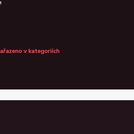
M
zařazeno v kategoriích
K