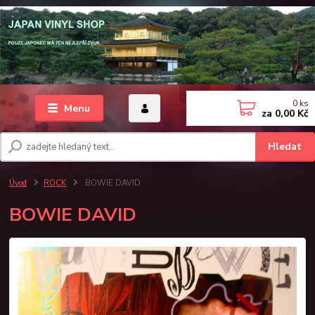
0
ks
Menu
za
0,00 Kč
Hledat
Úvod
ROCK
BOWIE DAVID
BOWIE DAVID