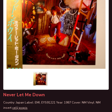
Never Let Me Down
Country: Japan Label: EMI, EYS91221 Year: 1987 Cover: NM Vinyl: NM
insert
celý popis