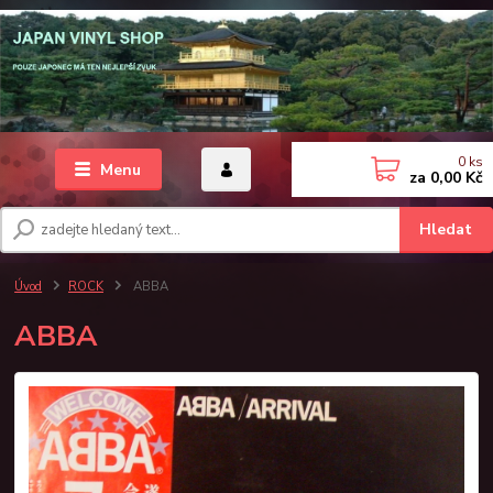
0
ks
Menu
za
0,00 Kč
Hledat
Úvod
ROCK
ABBA
ABBA