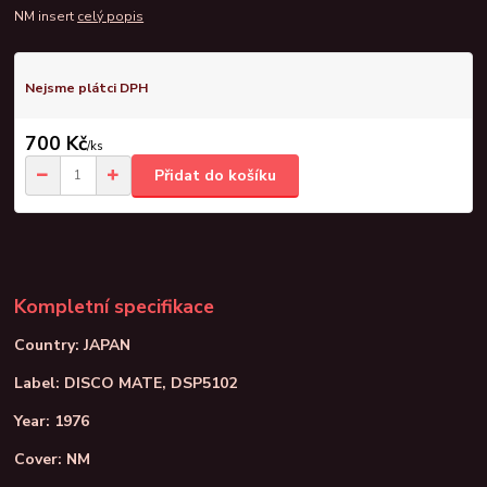
NM insert
celý popis
Nejsme plátci DPH
700 Kč
/
ks
Přidat do košíku
Kompletní specifikace
Country: JAPAN
Label: DISCO MATE, DSP5102
Year: 1976
Cover: NM