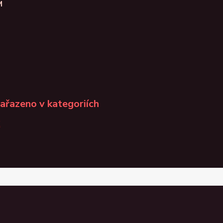
M
zařazeno v kategoriích
K