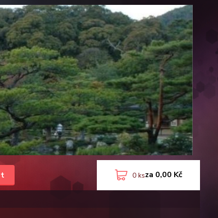
za
0,00 Kč
t
0
ks