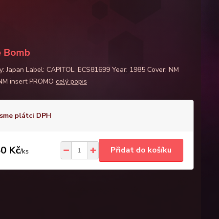
e Bomb
y: Japan Label: CAPITOL, ECS81699 Year: 1985 Cover: NM
 NM insert PROMO
celý popis
sme plátci DPH
0 Kč
Přidat do košíku
/
ks