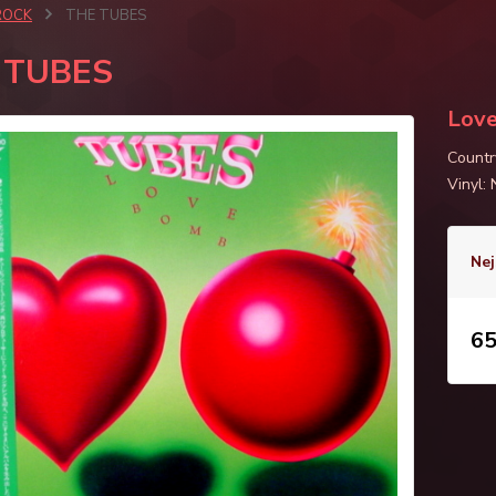
ROCK
THE TUBES
 TUBES
Lov
Countr
Vinyl:
Nej
65