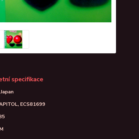
tní specifikace
 Japan
CAPITOL, ECS81699
85
NM